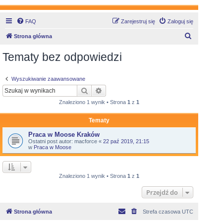
FAQ
Zarejestruj się
Zaloguj się
S
Strona główna
z
Tematy bez odpowiedzi
u
k
Wyszukiwanie zaawansowane
a
Szukaj
Wyszukiwanie zaawansowane
j
Znaleziono 1 wynik • Strona
1
z
1
Tematy
Praca w Moose Kraków
Ostatni post autor:
macforce
«
22 paź 2019, 21:15
w
Praca w Moose
Znaleziono 1 wynik • Strona
1
z
1
Przejdź do
Strona główna
Strefa czasowa
UTC